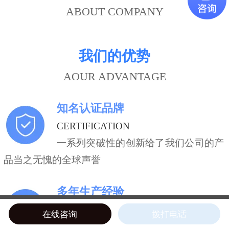
ABOUT COMPANY
我们的优势
AOUR ADVANTAGE
知名认证品牌
CERTIFICATION
一系列突破性的创新给了我们公司的产
品当之无愧的全球声誉
多年生产经验
EXPETRIENCE
在线咨询
拨打电话
电话咨询
信息咨询
在线地图
QQ客服
微信客服
我们多年的生产经验带给您最好的产品